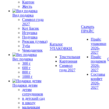
Картон
Жесть
Вид подарка
Символ года
2027
Скачать
Кот Басик
ПРАЙС
Игрушка
Подушка
Прайс
Рюкзак (сумка)
упаковки
Каталог
Туба
2026-
УПАКОВКИ
Чемоданчик
2027
Текстильная
Прайс
Вес подарка
Картонная
подарков
300 г
Символ
2026-
600 г
года 2027
2027
800 г
Составы
1000 г
конфет
2026-
Подарки детям
2027
детям
сотрудников
в детский сад
в школу
мальчикам