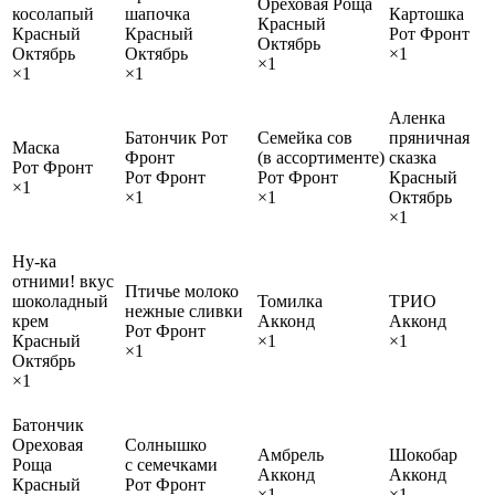
Ореховая Роща
косолапый
шапочка
Картошка
Красный
Красный
Красный
Рот Фронт
Октябрь
Октябрь
Октябрь
×1
×1
×1
×1
Аленка
Батончик Рот
Семейка сов
пряничная
Маска
Фронт
(в ассортименте)
сказка
Рот Фронт
Рот Фронт
Рот Фронт
Красный
×1
×1
×1
Октябрь
×1
Ну-ка
отними! вкус
Птичье молоко
шоколадный
Томилка
ТРИО
нежные сливки
крем
Акконд
Акконд
Рот Фронт
Красный
×1
×1
×1
Октябрь
×1
Батончик
Ореховая
Солнышко
Амбрель
Шокобар
Роща
с семечками
Акконд
Акконд
Красный
Рот Фронт
×1
×1