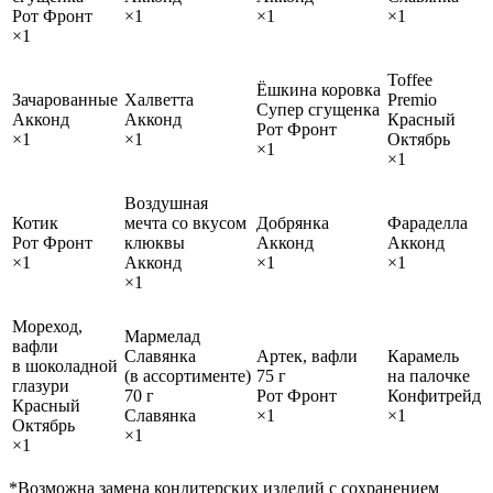
Рот Фронт
×1
×1
×1
×1
Toffee
Ёшкина коровка
Зачарованные
Халветта
Premio
Супер сгущенка
Акконд
Акконд
Красный
Рот Фронт
×1
×1
Октябрь
×1
×1
Воздушная
Котик
мечта со вкусом
Добрянка
Фараделла
Рот Фронт
клюквы
Акконд
Акконд
×1
Акконд
×1
×1
×1
Мореход,
Мармелад
вафли
Славянка
Артек, вафли
Карамель
в шоколадной
(в ассортименте)
75 г
на палочке
глазури
70 г
Рот Фронт
Конфитрейд
Красный
Славянка
×1
×1
Октябрь
×1
×1
*Возможна замена кондитерских изделий с сохранением