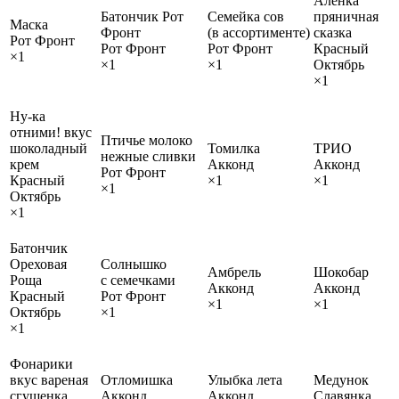
Аленка
Батончик Рот
Семейка сов
пряничная
Маска
Фронт
(в ассортименте)
сказка
Рот Фронт
Рот Фронт
Рот Фронт
Красный
×1
×1
×1
Октябрь
×1
Ну-ка
отними! вкус
Птичье молоко
шоколадный
Томилка
ТРИО
нежные сливки
крем
Акконд
Акконд
Рот Фронт
Красный
×1
×1
×1
Октябрь
×1
Батончик
Ореховая
Солнышко
Амбрель
Шокобар
Роща
с семечками
Акконд
Акконд
Красный
Рот Фронт
×1
×1
Октябрь
×1
×1
Фонарики
вкус вареная
Отломишка
Улыбка лета
Медунок
сгущенка
Акконд
Акконд
Славянка