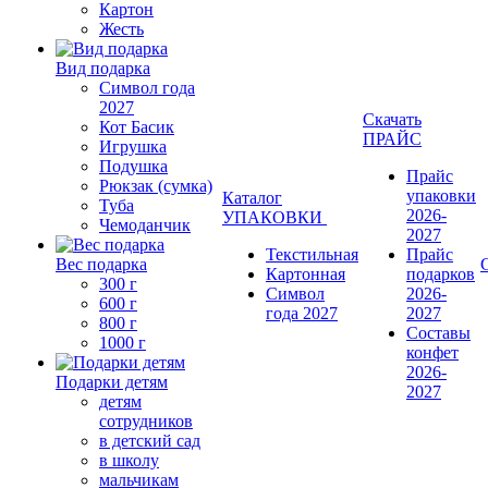
Картон
Жесть
Вид подарка
Символ года
2027
Скачать
Кот Басик
ПРАЙС
Игрушка
Подушка
Прайс
Рюкзак (сумка)
упаковки
Каталог
Туба
2026-
УПАКОВКИ
Чемоданчик
2027
Текстильная
Прайс
Вес подарка
Картонная
подарков
300 г
Символ
2026-
600 г
года 2027
2027
800 г
Составы
1000 г
конфет
2026-
Подарки детям
2027
детям
сотрудников
в детский сад
в школу
мальчикам