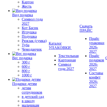
Картон
Жесть
Вид подарка
Символ года
2027
Скачать
Кот Басик
ПРАЙС
Игрушка
Подушка
Прайс
Рюкзак (сумка)
упаковки
Каталог
Туба
2026-
УПАКОВКИ
Чемоданчик
2027
Текстильная
Прайс
Вес подарка
Картонная
подарков
300 г
Символ
2026-
600 г
года 2027
2027
800 г
Составы
1000 г
конфет
2026-
Подарки детям
2027
детям
сотрудников
в детский сад
в школу
мальчикам