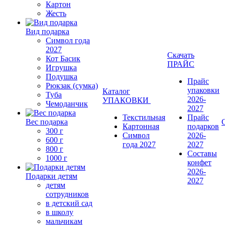
Картон
Жесть
Вид подарка
Символ года
2027
Скачать
Кот Басик
ПРАЙС
Игрушка
Подушка
Прайс
Рюкзак (сумка)
упаковки
Каталог
Туба
2026-
УПАКОВКИ
Чемоданчик
2027
Текстильная
Прайс
Вес подарка
Картонная
подарков
300 г
Символ
2026-
600 г
года 2027
2027
800 г
Составы
1000 г
конфет
2026-
Подарки детям
2027
детям
сотрудников
в детский сад
в школу
мальчикам