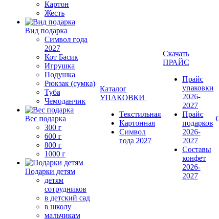
Картон
Жесть
Вид подарка
Символ года
2027
Скачать
Кот Басик
ПРАЙС
Игрушка
Подушка
Прайс
Рюкзак (сумка)
упаковки
Каталог
Туба
2026-
УПАКОВКИ
Чемоданчик
2027
Текстильная
Прайс
Вес подарка
Картонная
подарков
300 г
Символ
2026-
600 г
года 2027
2027
800 г
Составы
1000 г
конфет
2026-
Подарки детям
2027
детям
сотрудников
в детский сад
в школу
мальчикам