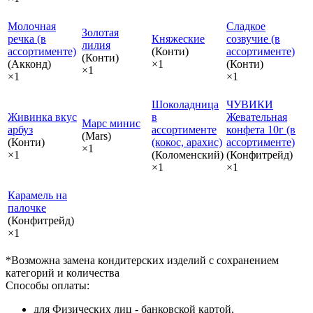
Молочная
Сладкое
Золотая
речка (в
Княжеские
созвучие (в
лилия
ассортименте)
(Конти)
ассортименте)
(Конти)
(Акконд)
×1
(Конти)
×1
×1
×1
Шоколадница
ЧУВИКИ
Живинка вкус
в
Жевательная
Марс минис
арбуз
ассортименте
конфета 10г (в
(Mars)
(Конти)
(кокос, арахис)
ассортименте)
×1
×1
(Коломенский)
(Конфитрейд)
×1
×1
Карамель на
палочке
(Конфитрейд)
×1
*Возможна замена кондитерских изделий с сохранением
категорий и количества
Способы оплаты:
для Физических лиц - банковской картой,