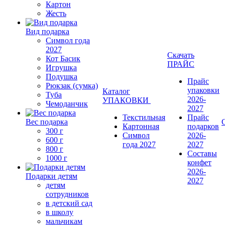
Картон
Жесть
Вид подарка
Символ года
2027
Скачать
Кот Басик
ПРАЙС
Игрушка
Подушка
Прайс
Рюкзак (сумка)
упаковки
Каталог
Туба
2026-
УПАКОВКИ
Чемоданчик
2027
Текстильная
Прайс
Вес подарка
Картонная
подарков
300 г
Символ
2026-
600 г
года 2027
2027
800 г
Составы
1000 г
конфет
2026-
Подарки детям
2027
детям
сотрудников
в детский сад
в школу
мальчикам