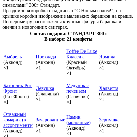
символами" 300г Стандарт.
Праздничная коробка с надписью "С Новым годом!", на
крышке коробки изображение маленьких барашков на крыше.
По периметру расположены крупные фигуры барашка и
овечки в новогодних свитерах.
Состав подарка: СТАНДАРТ 300 г
В наборе: 21 конфеты
Toffee De Luxe
Амбрель
Прохлада
Классик
Ярмила
(Акконд)
(Акконд)
(Красный
(Акконд)
×1
×1
Октябрь)
×1
×1
Батончик Рот
Медунок с
Лёвушка
Халветта
Фронт
печеньем
(Славянка)
(Акконд)
(Рот Фронт)
(Славянка)
×1
×1
×1
×1
Отважный
Нямик
комарик (в
Зачарованные
Зернушка
(молочные)
ассортименте)
(Акконд)
(Акконд)
(Акконд)
(Акконд)
×1
×1
×1
×1