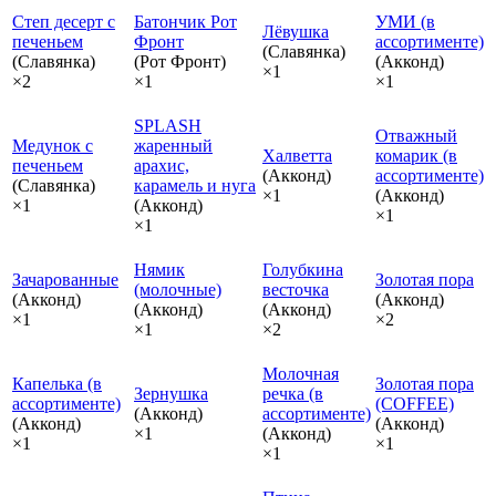
Степ десерт с
Батончик Рот
УМИ (в
Лёвушка
печеньем
Фронт
ассортименте)
(Славянка)
(Славянка)
(Рот Фронт)
(Акконд)
×1
×2
×1
×1
SPLASH
Отважный
Медунок с
жаренный
Халветта
комарик (в
печеньем
арахис,
(Акконд)
ассортименте)
(Славянка)
карамель и нуга
×1
(Акконд)
×1
(Акконд)
×1
×1
Нямик
Голубкина
Зачарованные
Золотая пора
(молочные)
весточка
(Акконд)
(Акконд)
(Акконд)
(Акконд)
×1
×2
×1
×2
Молочная
Капелька (в
Золотая пора
Зернушка
речка (в
ассортименте)
(COFFEE)
(Акконд)
ассортименте)
(Акконд)
(Акконд)
×1
(Акконд)
×1
×1
×1