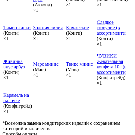
(Акконд)
×1
×1
×1
Сладкое
Тими сливки
Золотая лилия
Княжеские
созвучие (в
(Конти)
(Конти)
(Конти)
ассортименте)
×1
×1
×1
(Конти)
×1
ЧУВИКИ
Живинка
Жевательная
Марс минис
Твикс минис
вкус арбуз
конфета 10г (в
(Mars)
(Mars)
(Конти)
ассортименте)
×1
×1
×1
(Конфитрейд)
×1
Карамель на
палочке
(Конфитрейд)
×1
*Возможна замена кондитерских изделий с сохранением
категорий и количества
Способы оплаты: