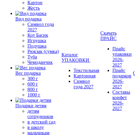
Картон
Жесть
Вид подарка
Символ года
2027
Скачать
Кот Басик
ПРАЙС
Игрушка
Подушка
Прайс
Рюкзак (сумка)
упаковки
Каталог
Туба
2026-
УПАКОВКИ
Чемоданчик
2027
Текстильная
Прайс
Вес подарка
Картонная
подарков
300 г
Символ
2026-
600 г
года 2027
2027
800 г
Составы
1000 г
конфет
2026-
Подарки детям
2027
детям
сотрудников
в детский сад
в школу
мальчикам