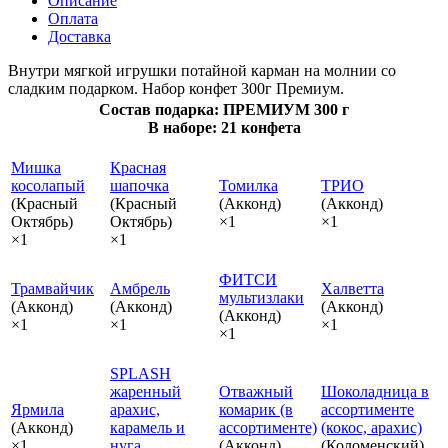
Описание
Оплата
Доставка
Внутри мягкой игрушки потайной карман на молнии со
сладким подарком. Набор конфет 300г Премиум.
Состав подарка: ПРЕМИУМ 300 г
В наборе: 21 конфета
Мишка
Красная
косолапый
шапочка
Томилка
ТРИО
(Красный
(Красный
(Акконд)
(Акконд)
Октябрь)
Октябрь)
×1
×1
×1
×1
ФИТСИ
Трамвайчик
Амбрель
Халветта
мультизлаки
(Акконд)
(Акконд)
(Акконд)
(Акконд)
×1
×1
×1
×1
SPLASH
жаренный
Отважный
Шоколадница в
Ярмила
арахис,
комарик (в
ассортименте
(Акконд)
карамель и
ассортименте)
(кокос, арахис)
×1
нуга
(Акконд)
(Коломенский)